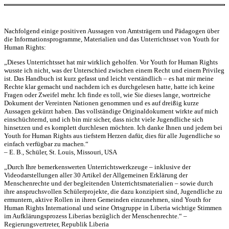
Nachfolgend einige positiven Aussagen von Amtsträgern und Pädagogen über
die Informationsprogramme, Materialien und das Unterrichtsset von Youth for
Human Rights:
„Dieses Unterrichtsset hat mir wirklich geholfen. Vor Youth for Human Rights
wusste ich nicht, was der Unterschied zwischen einem Recht und einem Privileg
ist. Das Handbuch ist kurz gefasst und leicht verständlich – es hat mir meine
Rechte klar gemacht und nachdem ich es durchgelesen hatte, hatte ich keine
Fragen oder Zweifel mehr. Ich finde es toll, wie Sie dieses lange, wortreiche
Dokument der Vereinten Nationen genommen und es auf dreißig kurze
Aussagen gekürzt haben. Das vollständige Originaldokument wirkte auf mich
einschüchternd, und ich bin mir sicher, dass nicht viele Jugendliche sich
hinsetzen und es komplett durchlesen möchten. Ich danke Ihnen und jedem bei
Youth for Human Rights aus tiefstem Herzen dafür, dies für alle Jugendliche so
einfach verfügbar zu machen.“
– E. B., Schüler, St. Louis, Missouri, USA
„Durch Ihre bemerkenswerten Unterrichtswerkzeuge – inklusive der
Videodarstellungen aller 30 Artikel der Allgemeinen Erklärung der
Menschenrechte und der begleitenden Unterrichtsmaterialien – sowie durch
ihre anspruchsvollen Schülerprojekte, die dazu konzipiert sind, Jugendliche zu
ermuntern, aktive Rollen in ihren Gemeinden einzunehmen, sind Youth for
Human Rights International und seine Ortsgruppe in Liberia wichtige Stimmen
im Aufklärungsprozess Liberias bezüglich der Menschenrechte.“ –
Regierungsvertreter, Republik Liberia