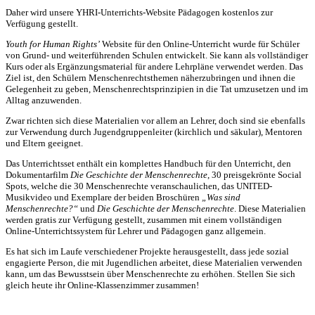
Daher wird unsere YHRI-Unterrichts-Website Pädagogen kostenlos zur
Verfügung gestellt.
Youth for Human Rights’
Website für den Online-Unterricht wurde für Schüler
von Grund- und weiterführenden Schulen entwickelt. Sie kann als vollständiger
Kurs oder als Ergänzungsmaterial für andere Lehrpläne verwendet werden. Das
Ziel ist, den Schülern Menschenrechtsthemen näherzubringen und ihnen die
Gelegenheit zu geben, Menschenrechtsprinzipien in die Tat umzusetzen und im
Alltag anzuwenden.
Zwar richten sich diese Materialien vor allem an Lehrer, doch sind sie ebenfalls
zur Verwendung durch Jugendgruppenleiter (kirchlich und säkular), Mentoren
und Eltern geeignet.
Das Unterrichtsset enthält ein komplettes Handbuch für den Unterricht, den
Dokumentarfilm
Die Geschichte der Menschenrechte
, 30 preisgekrönte Social
Spots, welche die 30 Menschenrechte veranschaulichen, das UNITED-
Musikvideo und Exemplare der beiden Broschüren
„Was sind
Menschenrechte?“
und
Die Geschichte der Menschenrechte
. Diese Materialien
werden gratis zur Verfügung gestellt, zusammen mit einem vollständigen
Online-Unterrichtssystem für Lehrer und Pädagogen ganz allgemein.
Es hat sich im Laufe verschiedener Projekte herausgestellt, dass jede sozial
engagierte Person, die mit Jugendlichen arbeitet, diese Materialien verwenden
kann, um das Bewusstsein über Menschenrechte zu erhöhen. Stellen Sie sich
gleich heute ihr Online-Klassenzimmer zusammen!