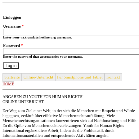
Skip to main content
Einloggen
Username
*
Enter your va.translate.hotline.org username.
Password
*
Enter the password that accompanies your username.
Startseite
Online-Unterricht
Für Smartphone und Tablet
Kontakt
HOME
YOU ARE HERE
ANGABEN ZU YOUTH FOR HUMAN RIGHTS’
ONLINE-UNTERRICHT
Der Weg zum Ziel einer Welt, in der sich die Menschen mit Respekt und Würde
begegnen, verläuft über effektive Menschenrechtsaufklärung. Viele
Menschenrechtsorganisationen konzentrieren sich auf Nachforschung und Hilfe
für die Opfer von Menschenrechtsverletzungen. Youth for Human Rights
International ergänzt diese Arbeit, indem sie die Problematik durch
Informationsmaterialien und entsprechende Aktivitäten angeht.